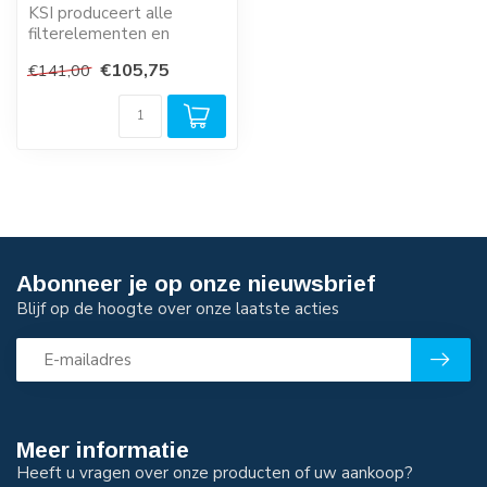
KSI produceert alle
filterelementen en
filtercartridges in eigen
€105,75
€141,00
beheer. Dit zor...
Abonneer je op onze nieuwsbrief
Blijf op de hoogte over onze laatste acties
Meer informatie
Heeft u vragen over onze producten of uw aankoop?