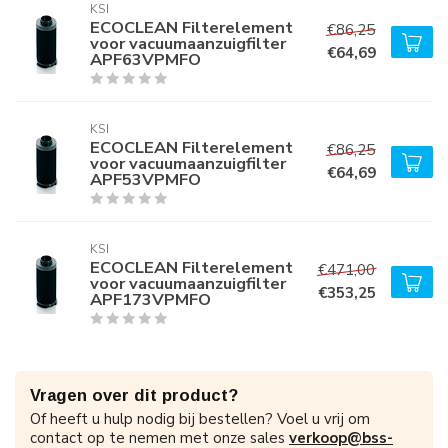
KSI
ECOCLEAN Filterelement
€86,25
voor vacuumaanzuigfilter
€64,69
APF63VPMFO
KSI
ECOCLEAN Filterelement
€86,25
voor vacuumaanzuigfilter
€64,69
APF53VPMFO
KSI
ECOCLEAN Filterelement
€471,00
voor vacuumaanzuigfilter
€353,25
APF173VPMFO
Vragen over dit product?
Of heeft u hulp nodig bij bestellen? Voel u vrij om
contact op te nemen met onze sales
verkoop@bss-