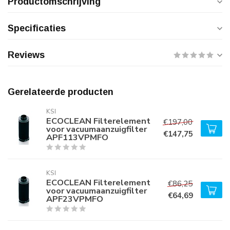
Productomschrijving
Specificaties
Reviews
Gerelateerde producten
KSI
ECOCLEAN Filterelement
€197,00
voor vacuumaanzuigfilter
€147,75
APF113VPMFO
KSI
ECOCLEAN Filterelement
€86,25
voor vacuumaanzuigfilter
€64,69
APF23VPMFO