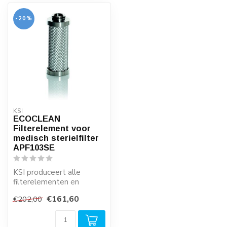
-20%
KSI
ECOCLEAN
Filterelement voor
medisch sterielfilter
APF103SE
KSI produceert alle
filterelementen en
filtercartridges in eigen
€161,60
€202,00
beheer. Dit zor...