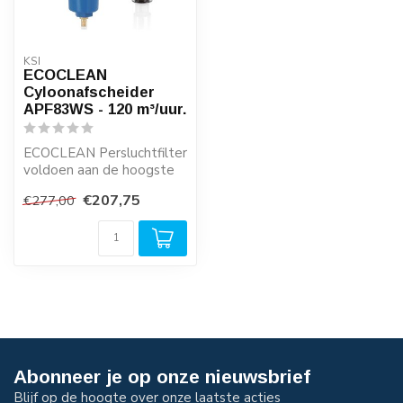
KSI
ECOCLEAN
Cyloonafscheider
APF83WS - 120 m³/uur.
ECOCLEAN Persluchtfilter
voldoen aan de hoogste
kwaliteitseisen en zijn
€207,75
€277,00
zeer eco...
Abonneer je op onze nieuwsbrief
Blijf op de hoogte over onze laatste acties