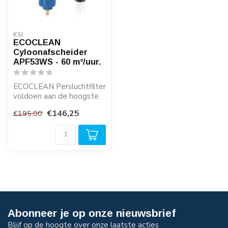
KSI
ECOCLEAN
Cyloonafscheider
APF53WS - 60 m³/uur.
ECOCLEAN Persluchtfilter
voldoen aan de hoogste
kwaliteitseisen en zijn
€146,25
€195,00
zeer eco...
Abonneer je op onze nieuwsbrief
Blijf op de hoogte over onze laatste acties