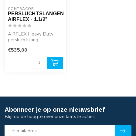
CONTRACOR
PERSLUCHTSLANGEN
AIRFLEX - 1.1/2"
AIRFLEX Heavy Duty
persluchtslang.
€535,00
Speciaal voor zware
omstandigheden, zoals ...
Abonneer je op onze nieuwsbrief
Blijf op de hoogte over onze laatste acties