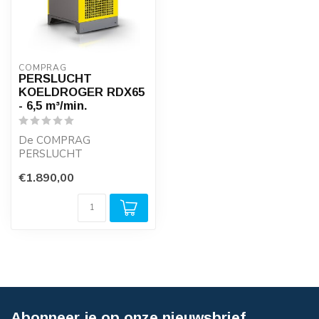
COMPRAG
PERSLUCHT
KOELDROGER RDX65
- 6,5 m³/min.
De COMPRAG
PERSLUCHT
KOELDROGERS van de
€1.890,00
RDX-SERIE zijn robuust,
bieden lage dru...
Abonneer je op onze nieuwsbrief