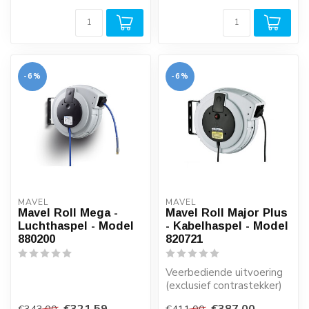
-6%
-6%
MAVEL
MAVEL
Mavel Roll Mega -
Mavel Roll Major Plus
Luchthaspel - Model
- Kabelhaspel - Model
880200
820721
Veerbediende uitvoering
(exclusief contrastekker)
€321,59
€387,00