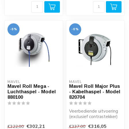
-6%
-6%
MAVEL
MAVEL
Mavel Roll Mega -
Mavel Roll Major Plus
Luchthaspel - Model
- Kabelhaspel - Model
880100
820704
Veerbediende uitvoering
(exclusief contrastekker)
€302,21
€316,05
€322,00
€337,00