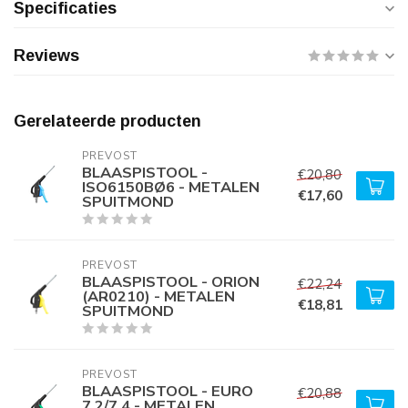
Specificaties
Reviews
Gerelateerde producten
PREVOST
BLAASPISTOOL -
€20,80
ISO6150BØ6 - METALEN
€17,60
SPUITMOND
PREVOST
BLAASPISTOOL - ORION
€22,24
(AR0210) - METALEN
€18,81
SPUITMOND
PREVOST
BLAASPISTOOL - EURO
€20,88
7.2/7.4 - METALEN