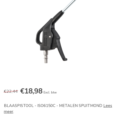
€18,98
€22,44
Excl. btw
BLAASPISTOOL - ISO6150C - METALEN SPUITMOND
Lees
meer
.