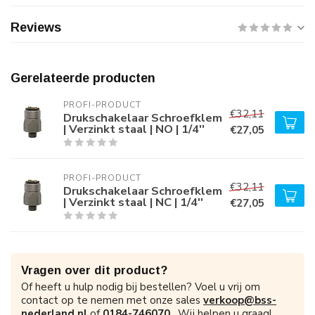
Reviews
Gerelateerde producten
PROFI-PRODUCT
€32,11
Drukschakelaar Schroefklem
| Verzinkt staal | NO | 1/4''
€27,05
PROFI-PRODUCT
€32,11
Drukschakelaar Schroefklem
| Verzinkt staal | NC | 1/4''
€27,05
Vragen over dit product?
Of heeft u hulp nodig bij bestellen? Voel u vrij om
contact op te nemen met onze sales
verkoop@bss-
nederland.nl
of
0184-746070
. Wij helpen u graag!