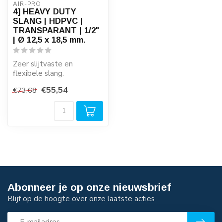
AIR-PRO
4] HEAVY DUTY
SLANG | HDPVC |
TRANSPARANT | 1/2"
| Ø 12,5 x 18,5 mm.
Zeer slijtvaste en
flexibele slang.
Gefabriceerd volgens
€55,54
€73,68
BS6066 en ISO5774.
Vold...
Abonneer je op onze nieuwsbrief
Blijf op de hoogte over onze laatste acties