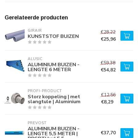
Gerelateerde producten
GIRAIR
€28,22
KUNSTSTOF BUIZEN
€25,96
ALUSIC
€59,38
ALUMINIUM BUIZEN -
LENGTE 6 METER
€54,82
PROFI-PRODUCT
€12,56
Storz koppeling | met
slangtule | Aluminium
€8,29
PREVOST
ALUMINIUM BUIZEN -
€37,70
LENGTE 5,5 METER |