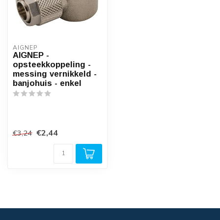
AIGNEP
AIGNEP -
opsteekkoppeling -
messing vernikkeld -
banjohuis - enkel
€2,44
€3,24