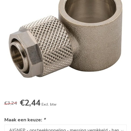
€2,44
€3,24
Excl. btw
Maak een keuze:
*