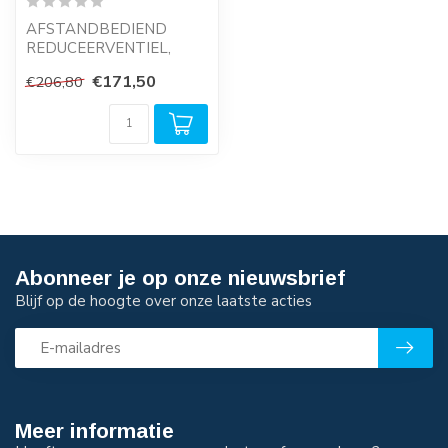
AFSTANDBEDIEND
REDUCEERVENTIEL,
VOLUMEBOOSTER TYPE
€171,50
€206,80
DRI 54 | G3/4"
Reduceerven...
Abonneer je op onze nieuwsbrief
Blijf op de hoogte over onze laatste acties
Meer informatie