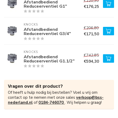
€220,30
Afstandbediend
Reduceerventiel G1"
€176,25
KNOCKS
€206,80
Afstandbediend
Reduceerventiel G3/4"
€171,50
KNOCKS
€742,85
Afstandbediend
Reduceerventiel G1.1/2"
€594,30
Vragen over dit product?
Of heeft u hulp nodig bij bestellen? Voel u vrij om
contact op te nemen met onze sales
verkoop@bss-
nederland.nl
of
0184-746070
. Wij helpen u graag!