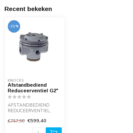
Recent bekeken
-21%
KNOCKS
Afstandbediend
Reduceerventiel G2"
AFSTANDBEDIEND
REDUCEERVENTIEL,
VOLUMEBOOSTER TYPE
€599,40
€757,50
DRI 88 | G2"