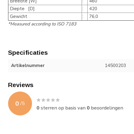
Breedte [W]
:
460
Diepte [D]
:
420
Gewicht
:
76,0
*Measured according to ISO 7183
Specificaties
Artikelnummer
14500203
Reviews
0
/
5
0
sterren op basis van
0
beoordelingen