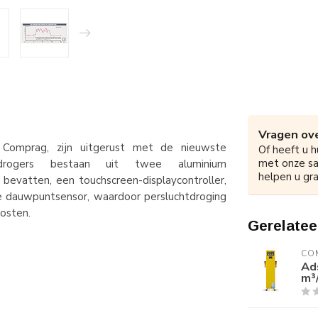
Vragen ove
n Comprag, zijn uitgerust met de nieuwste
Of heeft u h
met onze s
iedrogers bestaan ​​uit twee aluminium
helpen u gra
bevatten, een touchscreen-displaycontroller,
 dauwpuntsensor, waardoor persluchtdroging
osten.
Gerelatee
CO
Ad
m³