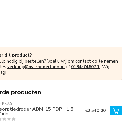
r dit product?
ulp nodig bij bestellen? Voel u vrij om contact op te nemen
ales
verkoop@bss-nederland.nl
of
0184-746070
. Wij
ag!
rde producten
MPRAG
sorptiedroger ADM-15 PDP - 1,5
€2.540,00
/min.