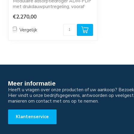
Modulaire adsorptiedroger ADM-PDP
met drukdauwpuntregeling, vooraf
geïnstalleerd...
€2.270,00
Vergelijk
Meer informatie
Heeft u vragen over onze producten of uw aankoop? Bezoek 
Hier vindt u onze bedrijfsgegevens, antwoorden op veelgest
manieren om contact met ons op te nemen.
Klantenservice