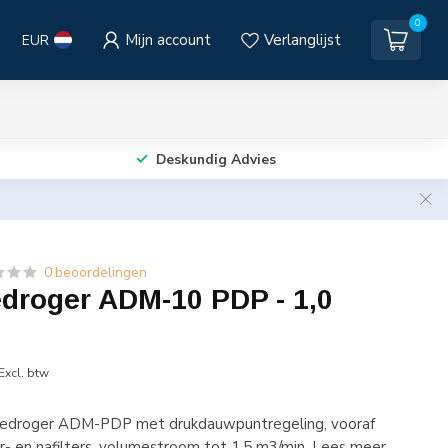
0
Mijn account
Verlanglijst
EUR
Deskundig Advies
0 beoordelingen
edroger ADM-10 PDP - 1,0
Excl. btw
tiedroger ADM-PDP met drukdauwpuntregeling, vooraf
r- en nafilters, volumestroom tot 1,5 m3/min.
Lees meer
.