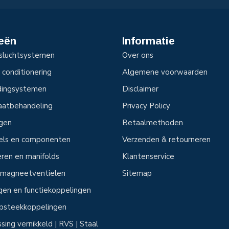
eën
Informatie
sluchtsystemen
Over ons
 conditionering
Algemene voorwaarden
idingsystemen
Disclaimer
aatbehandeling
Privacy Policy
ngen
Betaalmethoden
tels en componenten
Verzenden & retourneren
ren en manifolds
Klantenservice
n magneetventielen
Sitemap
ngen en functiekoppelingen
 opsteekkoppelingen
sing vernikkeld | RVS | Staal