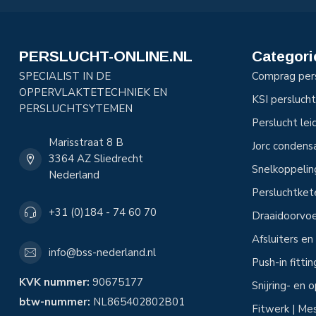
PERSLUCHT-ONLINE.NL
Categori
SPECIALIST IN DE
Comprag per
OPPERVLAKTETECHNIEK EN
KSI perslucht
PERSLUCHTSYTEMEN
Perslucht le
Marisstraat 8 B
Jorc condens
3364 AZ Sliedrecht
Snelkoppeli
Nederland
Persluchtke
+31 (0)184 - 74 60 70
Draaidoorvoe
Afsluiters e
info@bss-nederland.nl
Push-in fitti
KVK nummer:
90675177
Snijring- en
btw-nummer:
NL865402802B01
Fitwerk | Mes