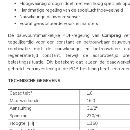
Hoogwaardig droogmiddel met een hoog specifiek opp
Handmatige regeling van de spoelluchthoeveelheid
Nauwkeurige dauwpuntsensor
Vooraf geïnstalleerde voor- en nafilters
De dauwpuntafhankelijke PDP-regeling van
Comprag
verl
tegelijkertijd voor een constant en betrouwbaar dauwpunt
combinatie met de nauwkeurige en betrouwbare da
regeneratietijd constant, terwijl de adsorptietijd 
belastingssituatie. Dit betekent dat alleen de daadwerke
gebruikt. Een investering in de PDP-besturing heeft een zeer
TECHNISCHE GEGEVENS:
Capaciteit*
:
1,0
Max. werkdruk
:
16,0
Aansluiting
:
G1/2"
Spanning
:
230/50
Hoogte [H]
:
1.360