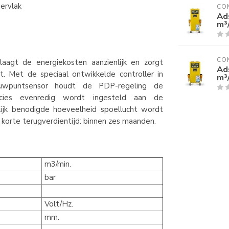
ervlak
CO
Ad
m³
CO
aagt de energiekosten aanzienlijk en zorgt
Ad
. Met de speciaal ontwikkelde controller in
m³
uwpuntsensor houdt de PDP-regeling de
precies evenredig wordt ingesteld aan de
lijk benodigde hoeveelheid spoellucht wordt
 korte terugverdientijd: binnen zes maanden.
m3/min.
bar
Volt/Hz.
mm.