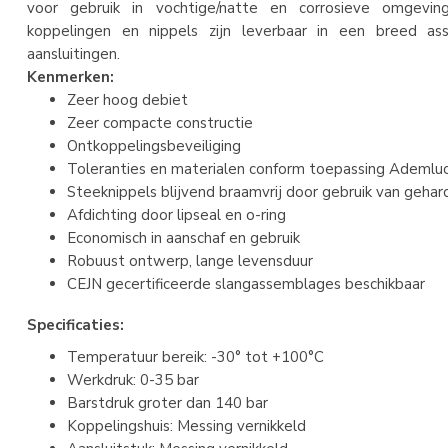
voor gebruik in vochtige/natte en corrosieve omgevin
koppelingen en nippels zijn leverbaar in een breed ass
aansluitingen.
Kenmerken:
Zeer hoog debiet
Zeer compacte constructie
Ontkoppelingsbeveiliging
Toleranties en materialen conform toepassing Ademlu
Steeknippels blijvend braamvrij door gebruik van gehar
Afdichting door lipseal en o-ring
Economisch in aanschaf en gebruik
Robuust ontwerp, lange levensduur
CEJN gecertificeerde slangassemblages beschikbaar
Specificaties:
Temperatuur bereik: -30° tot +100°C
Werkdruk: 0-35 bar
Barstdruk groter dan 140 bar
Koppelingshuis: Messing vernikkeld