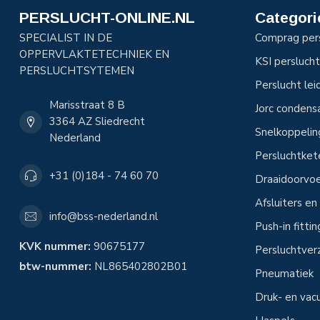
PERSLUCHT-ONLINE.NL
Categori
SPECIALIST IN DE
Comprag per
OPPERVLAKTETECHNIEK EN
KSI perslucht
PERSLUCHTSYTEMEN
Perslucht le
Marisstraat 8 B
Jorc condens
3364 AZ Sliedrecht
Snelkoppeli
Nederland
Persluchtke
+31 (0)184 - 74 60 70
Draaidoorvoe
Afsluiters e
info@bss-nederland.nl
Push-in fitti
KVK nummer:
90675177
Persluchtver
btw-nummer:
NL865402802B01
Pneumatiek
Druk- en vac