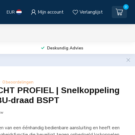
0
Mijn account
Verlanglijst
EUR
Deskundig Advies
0 beoordelingen
T PROFIEL | Snelkoppeling
BU-draad BSPT
tw
ien van een éénhandig bedienbare aansluiting en heeft een
igheidsfunctie die beveiligt tegen onbedoeld loskoppelen