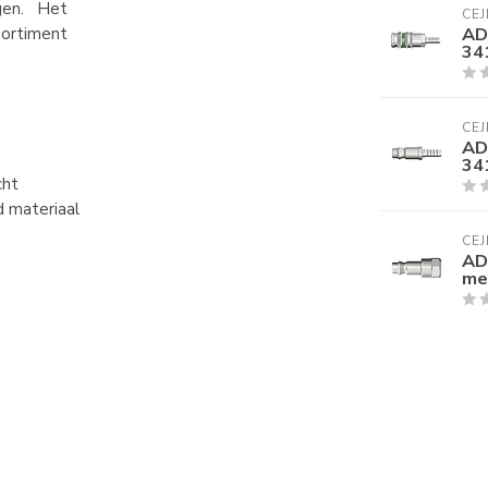
gen. Het
CEJ
AD
ortiment
34
CEJ
AD
34
cht
d materiaal
CEJ
AD
me