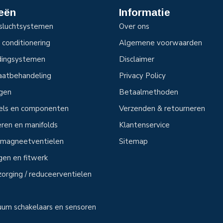
eën
Informatie
sluchtsystemen
Over ons
 conditionering
Algemene voorwaarden
idingsystemen
Disclaimer
aatbehandeling
Privacy Policy
ngen
Betaalmethoden
tels en componenten
Verzenden & retourneren
ren en manifolds
Klantenservice
n magneetventielen
Sitemap
ngen en fitwerk
zorging / reduceerventielen
uum schakelaars en sensoren