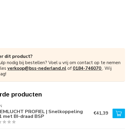
r dit product?
ulp nodig bij bestellen? Voel u vrij om contact op te nemen
ales
verkoop@bss-nederland.nl
of
0184-746070
. Wij
ag!
rde producten
N
EMLUCHT PROFIEL | Snelkoppeling
€41,39
1 met BI-draad BSP