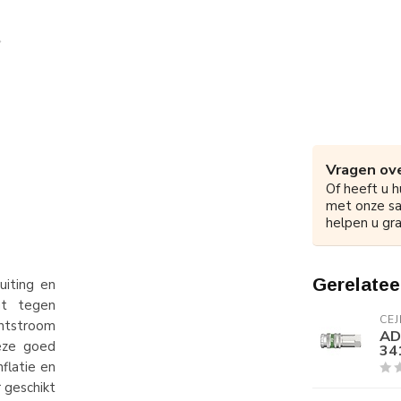
Vragen ove
Of heeft u h
met onze s
helpen u gra
Gerelatee
uiting en
gt tegen
CEJ
htstroom
AD
deze goed
34
flatie en
 geschikt