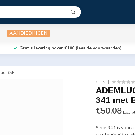
AANBIEDINGEN
Gratis levering boven €100 (lees de voorwaarden)
aad BSPT
CEJN
ADEMLUCH
341 met 
€50,08
Excl. b
Serie 341 is voorz
geïntegreerde veil