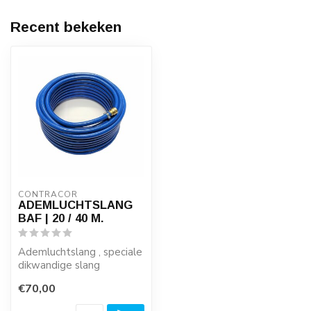
Recent bekeken
CONTRACOR
ADEMLUCHTSLANG
BAF | 20 / 40 M.
Ademluchtslang , speciale
dikwandige slang
gemaakt van non-toxic
€70,00
materialen. Di...