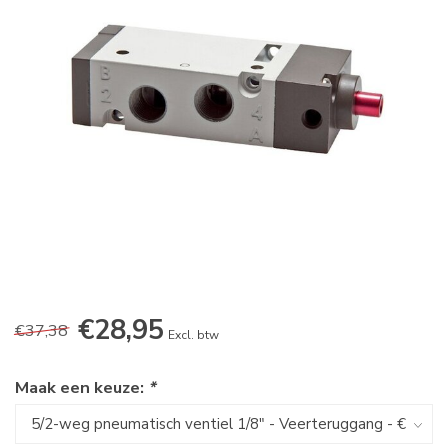
€28,95
€37,38
Excl. btw
Maak een keuze:
*