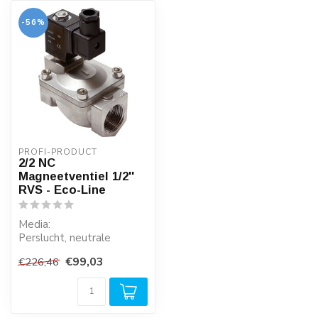
-56%
PROFI-PRODUCT
2/2 NC
Magneetventiel 1/2''
RVS - Eco-Line
Media:
Perslucht, neutrale
gassen, water, neutrale
€99,03
€226,46
lichte media.