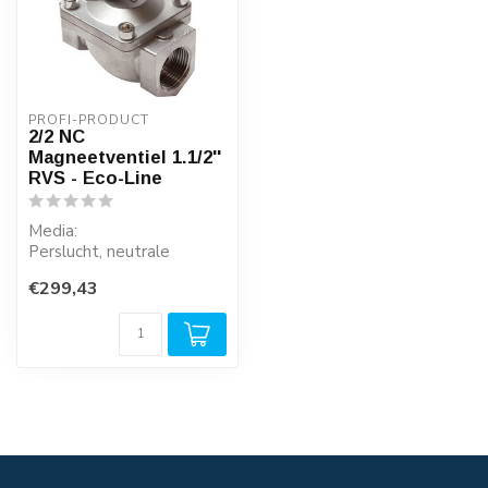
PROFI-PRODUCT
2/2 NC
Magneetventiel 1.1/2''
RVS - Eco-Line
Media:
Perslucht, neutrale
gassen, water, neutrale
€299,43
lichte media.