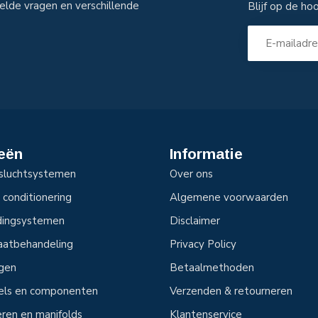
elde vragen en verschillende
Blijf op de ho
eën
Informatie
sluchtsystemen
Over ons
 conditionering
Algemene voorwaarden
idingsystemen
Disclaimer
aatbehandeling
Privacy Policy
ngen
Betaalmethoden
tels en componenten
Verzenden & retourneren
ren en manifolds
Klantenservice