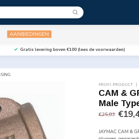
AANBIEDINGEN
Gratis levering boven €100 (lees de voorwaarden)
SSING
PROFI-PRODUCT
CAM & G
Male Typ
€19,
€25,83
JAYMAC CAM & GR
pluggen, gegarand