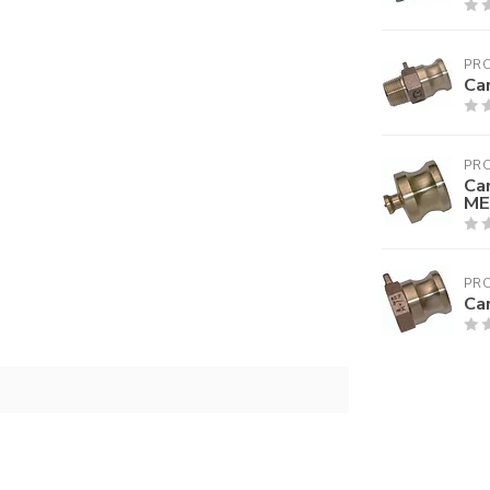
PR
Ca
PR
Ca
ME
PR
Ca