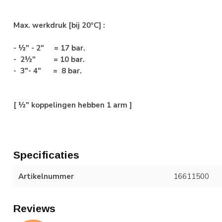
Max. werkdruk [bij 20ºC] :
- ½" - 2" = 17 bar.
-
2½"
= 10 bar.
-
3"- 4" = 8 bar.
[
½" koppelingen hebben 1 arm ]
Specificaties
Artikelnummer
16611500
Reviews