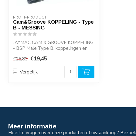
PROFI-PRODUCT
Cam&Groove KOPPELING - Type
B - MESSING
JAYMAC CAM & GROOVE KOPPELING
- BSP Male Type B, koppelingen en
pluggen, gegaran...
€19,45
€25,83
Vergelijk
Meer informatie
Heeft u vragen over onze producten of uw aankoop? Bezoek 