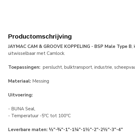
Productomschrijving
JAYMAC CAM & GROOVE KOPPELING - BSP Male Type B
,
uitwisselbaar met Camlock.
Toepassingen:
perslucht, bulktransport, industrie, scheepva
Materiaal:
Messing
Uitvoering:
- BUNA Seal,
- Temperatuur -5ºC tot 100ºC
Leverbare maten: ½"-¾"-1"-1¼"-1½"-2"-2½"-3"-4"