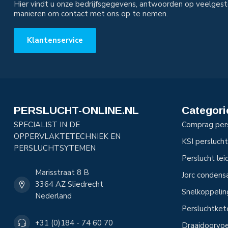
Hier vindt u onze bedrijfsgegevens, antwoorden op veelgest
manieren om contact met ons op te nemen.
Klantenservice
PERSLUCHT-ONLINE.NL
Categori
SPECIALIST IN DE
Comprag per
OPPERVLAKTETECHNIEK EN
KSI perslucht
PERSLUCHTSYTEMEN
Perslucht le
Marisstraat 8 B
Jorc condens
3364 AZ Sliedrecht
Snelkoppeli
Nederland
Persluchtke
+31 (0)184 - 74 60 70
Draaidoorvoe