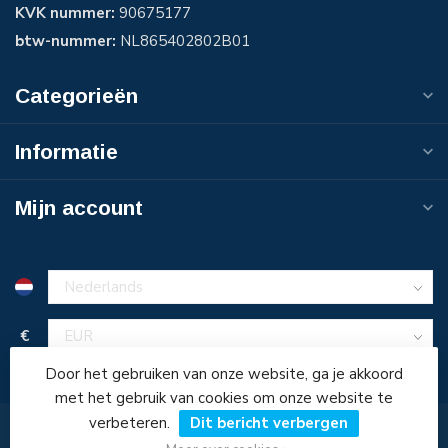
KVK nummer:
90675177
btw-nummer:
NL865402802B01
Categorieën
Informatie
Mijn account
€
Door het gebruiken van onze website, ga je akkoord
met het gebruik van cookies om onze website te
verbeteren.
Dit bericht verbergen